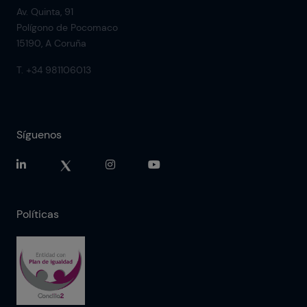
Av. Quinta, 91
Polígono de Pocomaco
15190, A Coruña
T. +34 981106013
Síguenos
Políticas