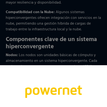
mayor resiliencia y disponibilidad.
Compatibilidad con la Nube:
Algunos sistemas
hiperconvergentes ofrecen integración con servicios en la
nube, permitiendo una gestión híbrida de cargas de
trabajo entre la infraestructura local y la nube.
Componentes clave de un sistema
hiperconvergente
Nodos:
Los nodos son unidades básicas de cómputo y
almacenamiento en un sistema hiperconvergente. Cada
nodo suele estar compuesto por procesadores (CPU),
memoria RAM, almacenamiento (generalmente unidades
de estado sólido o discos duros) y tarjetas de red.
Clúster:
Varios nodos se agrupan en un clúster, formando
una única entidad de recursos de TI. El clúster es
gestionado y administrado como una sola unidad.