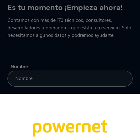
Es tu momento ¡Empieza ahora!
Contamos con más de 170 técnicos, consultores,
desarrolladores u operadores que están a tu servicio. Solo
necesitamos algunos datos y podremos ayudarte.
Nombre
Perfil profesional
Email