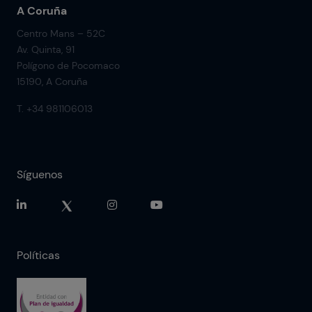
A Coruña
Centro Mans – 52C
Av. Quinta, 91
Polígono de Pocomaco
15190, A Coruña
T. +34 981106013
Síguenos
Políticas