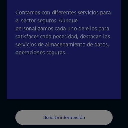
Retail
Contamos con diferentes servicios para
Logística
Tecnología de la información y
el sector seguros. Aunque
comunicaciones
personalizamos cada uno de ellos para
Banca
satisfacer cada necesidad, destacan los
IOTIQ by Powernet
Workplace
servicios de almacenamiento de datos,
operaciones seguras...
Ver todas las soluciones
Servicios
Sector público
¿Necesitas ayuda? Te llamamos
Ver todos los sectores
¿Necesitas ayuda? Te llamamos
Solicita información