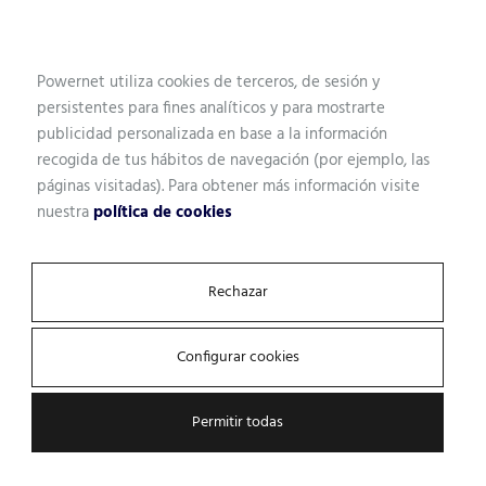
Powernet utiliza cookies de terceros, de sesión y
Empresa
persistentes para fines analíticos y para mostrarte
publicidad personalizada en base a la información
recogida de tus hábitos de navegación (por ejemplo, las
páginas visitadas). Para obtener más información visite
¿Qué tipo de solución estás buscando?
nuestra
política de cookies
Rechazar
Mensaje (opcional)
Configurar cookies
Permitir todas