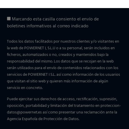
He leído y acepto la
política de privacidad
.
Marcando esta casilla consiento el envío de
boletines informativos al correo indicado
Todos los datos facilitados por nuestros clientes y/o visitantes en
la web de POWERNET I, S.L.U o a su personal, serán incluidos en
ficheros, automatizados o no, creados y mantenidos bajo la
responsabilidad del mismo. Los datos que se recojan en la web
serán utilizados para el envío de contenidos relacionados con los
servicios de POWERNET I S.L. así como información de los usuarios
que visitan el sitio web y quieren más información de algún
servicio en concreto.
Puede ejercitar sus derechos de acceso, rectificación, supresión,
oposición, portabilidad y limitación del tratamiento en
proteccion-
datos@powernet.es
así como presentar una reclamación ante la
Agencia Española de Protección de Datos.