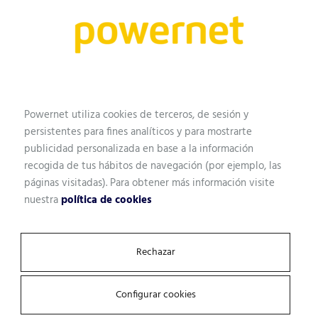
recomendamos la mejor solución
Mediante el uso de las herramientas de análisis
adecuadas para cada caso, obtenemos la información
necesaria para proponer la mejor solución. Porque no
todos los negocios son iguales.
Powernet utiliza cookies de terceros, de sesión y
persistentes para fines analíticos y para mostrarte
publicidad personalizada en base a la información
Nombre
recogida de tus hábitos de navegación (por ejemplo, las
páginas visitadas). Para obtener más información visite
nuestra
política de cookies
Perfil profesional
Rechazar
Configurar cookies
Email