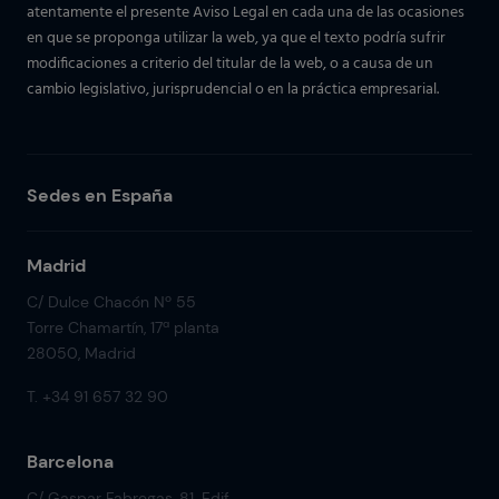
atentamente el presente Aviso Legal en cada una de las ocasiones
en que se proponga utilizar la web, ya que el texto podría sufrir
modificaciones a criterio del titular de la web, o a causa de un
cambio legislativo, jurisprudencial o en la práctica empresarial.
Sedes en España
Madrid
C/ Dulce Chacón Nº 55
Torre Chamartín, 17ª planta
28050, Madrid
T. +34 91 657 32 90
Barcelona
C/ Gaspar Fabregas, 81. Edif.