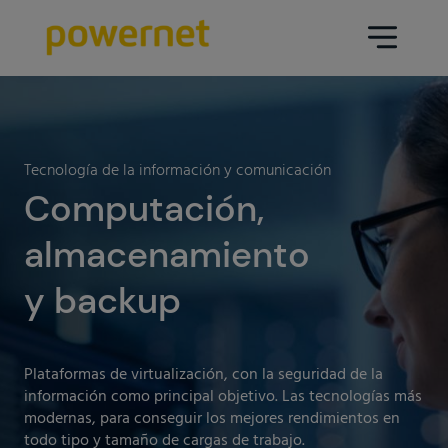
Data Center
Sectores
Tecnología de la información y comunicación
Servicios
Computación,
Educativo
Ingeniería (arquitectura y diseño
almacenamiento
Farmacéutico
Data Center)
y backup
Seguros
Mantenimiento
Sanidad
Operación Data Center
Áreas
Plataformas de virtualización, con la seguridad de la
Medios de comunicación
información como principal objetivo. Las tecnologías más
Infraestructura CPD
modernas, para conseguir los mejores rendimientos en
Industria
Ir a data center
todo tipo y tamaño de cargas de trabajo.