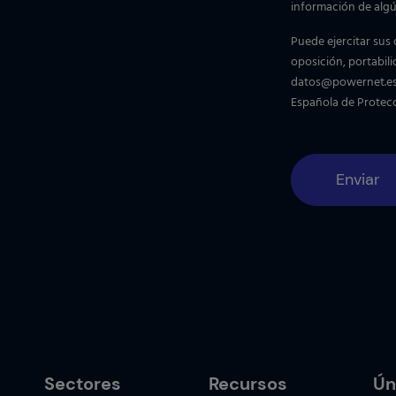
información de algú
Puede ejercitar sus 
oposición, portabili
datos@powernet.e
Española de Protecc
Sectores
Recursos
Ún