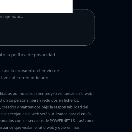
nal)
pto la
política de privacidad
.
casilla consiento el envío de
tivos al correo indicado
litados por nuestros clientes y/o visitantes en la web
 o a su personal, serán incluidos en ficheros,
 creados y mantenidos bajo la responsabilidad del
 se recojan en la web serán utilizados para el envío
ionados con los servicios de POWERNET I S.L. así como
suarios que visitan el sitio web y quieren más