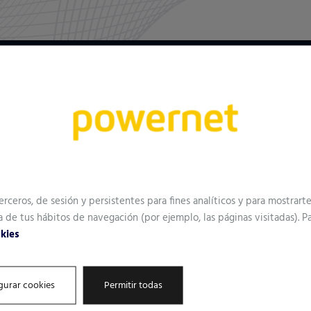
Nombre
¡Empieza
Email
erceros, de sesión y persistentes para fines analíticos y para mostrar
, desarrolladores u
a de tus hábitos de navegación (por ejemplo, las páginas visitadas). 
sitamos algunos datos y
okies
¿Qué tipo de s
gurar cookies
Permitir todas