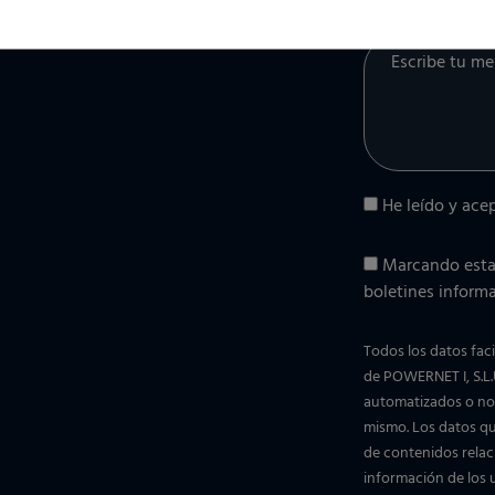
Mensaje (opcio
He leído y ace
Marcando esta 
boletines informa
Todos los datos faci
de POWERNET I, S.L.U
automatizados o no,
mismo. Los datos que
de contenidos relac
información de los u