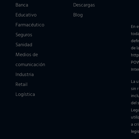
Banca
Descargas
Educativo
Blog
Farmacéutico
En e
toda
Seguros
defi
Sanidad
de l
Medios de
http
POWE
comunicación
Inte
Industria
La u
Retail
sin 
Logística
incl
del 
Lega
util
a cr
legi