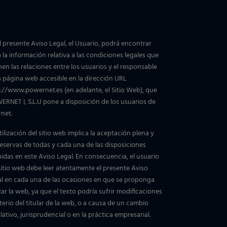
l presente Aviso Legal, el Usuario, podrá encontrar
 la información relativa a las condiciones legales que
nen las relaciones entre los usuarios y el responsable
a página web accesible en la dirección URL
://www.powernet.es (en adelante, el Sitio Web), que
RNET I, S.L.U pone a disposición de los usuarios de
rnet.
tilización del sitio web implica la aceptación plena y
reservas de todas y cada una de las disposiciones
uidas en este Aviso Legal. En consecuencia, el usuario
sitio web debe leer atentamente el presente Aviso
l en cada una de las ocasiones en que se proponga
izar la web, ya que el texto podría sufrir modificaciones
iterio del titular de la web, o a causa de un cambio
slativo, jurisprudencial o en la práctica empresarial.