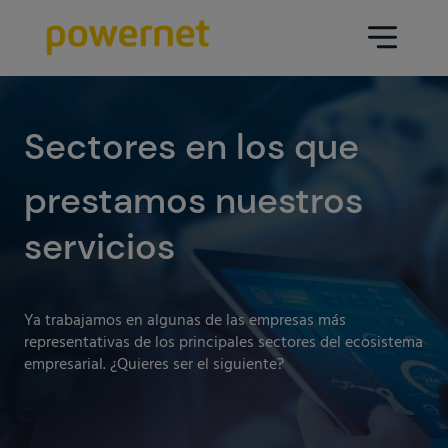
Data Center
Sectores
Sectores en los que
prestamos nuestros
Servicios
Educativo
Ingeniería (arquitectura y diseño
servicios
Farmacéutico
Data Center)
Seguros
Mantenimiento
Ya trabajamos en algunas de las empresas más
Sanidad
Operación Data Center
representativas de los principales sectores del ecosistema
empresarial. ¿Quieres ser el siguiente?
Áreas
Medios de comunicación
Infraestructura CPD
Industria
Ir a data center