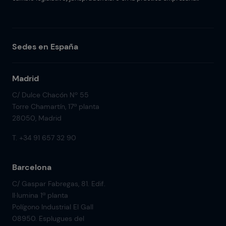
Sedes en España
Madrid
C/ Dulce Chacón Nº 55
Torre Chamartín, 17ª planta
28050, Madrid
T. +34 91 657 32 90
Barcelona
C/ Gaspar Fabregas, 81. Edif.
Il·lumina 1ª planta
Polígono Industrial El Gall
08950. Esplugues del