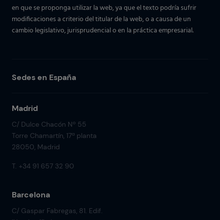
en que se proponga utilizar la web, ya que el texto podría sufrir
modificaciones a criterio del titular de la web, o a causa de un
cambio legislativo, jurisprudencial o en la práctica empresarial.
Sedes en España
Madrid
C/ Dulce Chacón Nº 55
Torre Chamartín, 17ª planta
28050, Madrid
T. +34 91 657 32 90
Barcelona
C/ Gaspar Fabregas, 81. Edif.