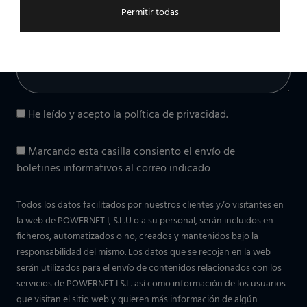
Mensaje (opcional)
Permitir todas
He leído y acepto la
política de privacidad
.
Marcando esta casilla consiento el envío de
boletines informativos al correo indicado
Todos los datos facilitados por nuestros clientes y/o visitantes en
la web de POWERNET I, S.L.U o a su personal, serán incluidos en
ficheros, automatizados o no, creados y mantenidos bajo la
responsabilidad del mismo. Los datos que se recojan en la web
serán utilizados para el envío de contenidos relacionados con los
servicios de POWERNET I S.L. así como información de los usuarios
que visitan el sitio web y quieren más información de algún