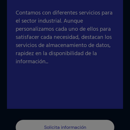
Retail
Contamos con diferentes servicios para
Logística
Tecnología de la información y
el sector industrial. Aunque
comunicaciones
personalizamos cada uno de ellos para
Banca
satisfacer cada necesidad, destacan los
IOTIQ by Powernet
Workplace
servicios de almacenamiento de datos,
rapidez en la disponibilidad de la
Ver todas las soluciones
Servicios
información...
Sector público
¿Necesitas ayuda? Te llamamos
Ver todos los sectores
¿Necesitas ayuda? Te llamamos
Solicita información