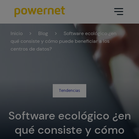
Inicio
>
Blog
>
Software ecológico ¿en
Data Center
Sectores
qué consiste y cómo puede beneficiar a los
centros de datos?
Servicios
Educativo
Ingeniería (arquitectura y diseño
Farmacéutico
Data Center)
Seguros
Tendencias
Mantenimiento
Sanidad
Operación Data Center
Software ecológico ¿en
Áreas
Medios de comunicación
Infraestructura CPD
qué consiste y cómo
Industria
Ir a data center