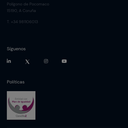
Polígono de Pocomaco
15190, A Coruña
T. +34 981106013
Síguenos
Políticas