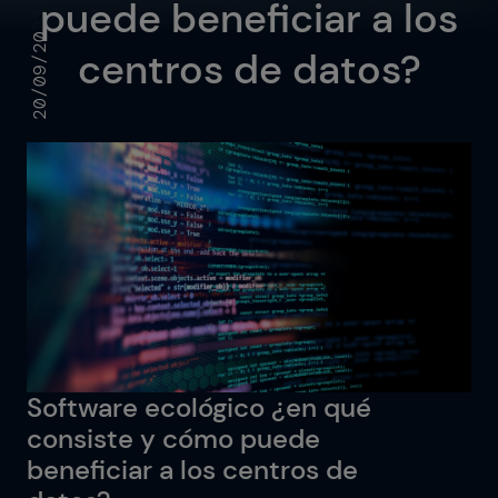
puede beneficiar a los
Retail
20/09/2023
centros de datos?
Logística
Tecnología de la información y
comunicaciones
Banca
IOTIQ by Powernet
Workplace
Ver todas las soluciones
Servicios
Sector público
¿Necesitas ayuda? Te llamamos
Ver todos los sectores
Software ecológico ¿en qué
¿Necesitas ayuda? Te llamamos
consiste y cómo puede
beneficiar a los centros de