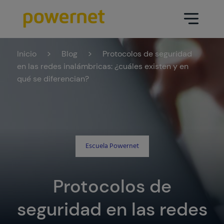
Inicio
>
Blog
>
Protocolos de seguridad
Data Center
Sectores
en las redes inalámbricas: ¿cuáles existen y en
qué se diferencian?
Servicios
Educativo
Ingeniería (arquitectura y diseño
Farmacéutico
Data Center)
Seguros
Escuela Powernet
Mantenimiento
Sanidad
Operación Data Center
Protocolos de
Áreas
Medios de comunicación
Infraestructura CPD
seguridad en las redes
Industria
Ir a data center