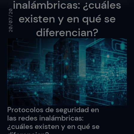
inalámbricas: ¿cuáles
Retail
20/07/2023
existen y en qué se
Logística
Tecnología de la información y
comunicaciones
diferencian?
Banca
IOTIQ by Powernet
Workplace
Ver todas las soluciones
Servicios
Sector público
¿Necesitas ayuda? Te llamamos
Ver todos los sectores
Protocolos de seguridad en
¿Necesitas ayuda? Te llamamos
las redes inalámbricas:
¿cuáles existen y en qué se