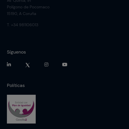
Av. Quinta, 91
Polígono de Pocomaco
15190, A Coruña
T. +34 981106013
Síguenos
Políticas