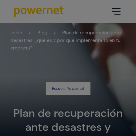
Inicio
>
Blog
>
Plan de recuperación ante
Data Center
Sectores
desastres: ¿qué es y por qué implementarlo en tu
empresa?
Servicios
Educativo
Ingeniería (arquitectura y diseño
Farmacéutico
Data Center)
Seguros
Escuela Powernet
Mantenimiento
Sanidad
Operación Data Center
Plan de recuperación
Áreas
Medios de comunicación
Infraestructura CPD
ante desastres y
Industria
Ir a data center