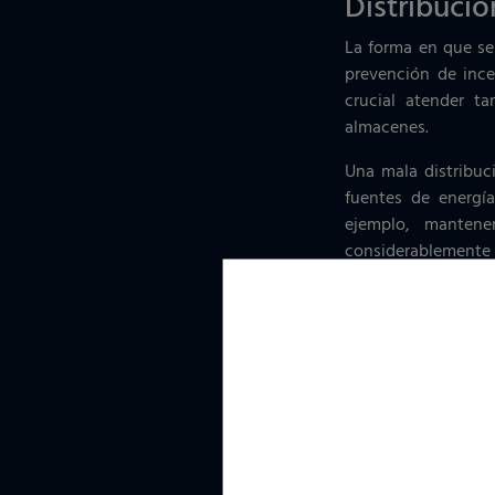
Distribuci
La forma en que se
prevención de ince
crucial atender ta
almacenes.
Una mala distribuc
fuentes de energía
ejemplo, mantene
considerablemente e
Materiales 
Las áreas auxiliare
cartón, papel y pl
puntos críticos de r
Un aspecto particul
cambian regularme
ignición. Según el