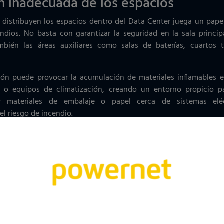
ón inadecuada de los espacios
 distribuyen los espacios dentro del Data Center juega un pape
ndios. No basta con garantizar la seguridad en la sala principa
mbién las áreas auxiliares como salas de baterías, cuartos t
ión puede provocar la acumulación de materiales inflamables 
 o equipos de climatización, creando un entorno propicio pa
r materiales de embalaje o papel cerca de sistemas eléc
l riesgo de incendio.
combustibles en zonas auxiliares
s, como almacenes y oficinas, suelen albergar materiales altame
ásticos. Si no se gestionan adecuadamente, estos elementos pu
iesgo.
ar a tener en cuenta son los filtros de los equipos de climati
nte, acumulan polvo y otros contaminantes que incrementan
 RITE (Reglamento de Instalaciones Térmicas en los Edificios), 