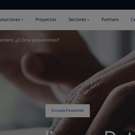
oluciones
Proyectos
Sectores
Partners
Ce
enters: ¿Cómo prevenirlos?
Escuela Powernet