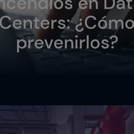
ncendios en Da
Centers: ¿Cóm
prevenirlos?