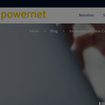
Nosotros
S
Inicio
>
Blog
>
Incendios en Data C