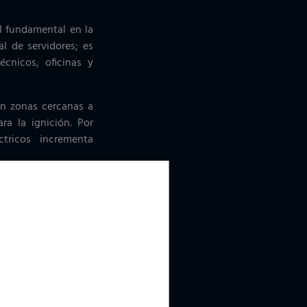
l fundamental en la
l de servidores; es
écnicos, oficinas y
en zonas cercanas a
ra la ignición. Por
tricos incrementa
nte inflamables como
eden convertirse en
zación. Cuando no se
 la posibilidad de
estos filtros deben