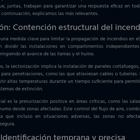
e, juntas, trabajan para garantizar una respuesta eficaz en to
A continuación, explicamos las más relevantes.
ón: Contención estructural del incend
 una medida clave para limitar la propagación de incendios en el
en dividir las instalaciones en compartimentos independient
stringiendo el avance de las llamas y el humo.
s, la sectorización implica la instalación de paneles cortafuegos,
 para penetraciones, como las que atraviesan cables o tuberías. 
stir altas temperaturas durante un tiempo suficiente para permiti
istemas de extinción.
al es la presurización positiva en áreas críticas, como las sala
 humo desde zonas afectadas. Este control del flujo de aire, com
za que incluso en situaciones adversas, las zonas no afect
segura.
Identificación temprana y precisa